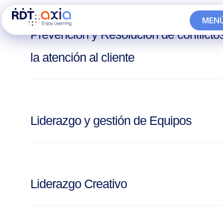
Ir
Categoría: Soft Skills
MEN
al
Prevención y Resolución de conflicto
CERR
contenido
la atención al cliente
Liderazgo y gestión de Equipos
Liderazgo Creativo