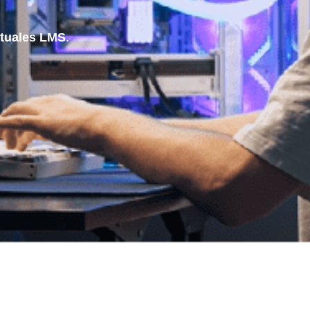
rtuales
LMS
.