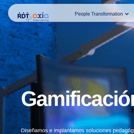
Ir
People Transformation
al
contenido
Gamificació
Diseñamos e implantamos soluciones pedagóg