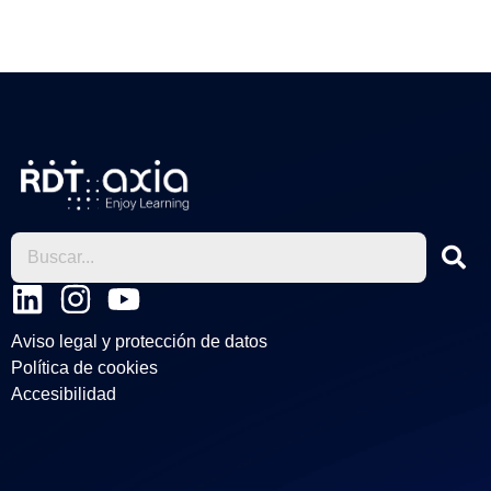
L
I
Y
i
n
o
Aviso legal y protección de datos
n
s
u
Política de cookies
k
t
t
Accesibilidad
e
a
u
d
g
b