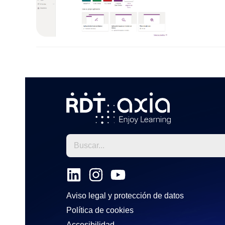
L
I
Y
i
n
o
Aviso legal y protección de datos
n
s
u
Política de cookies
k
t
t
Accesibilidad