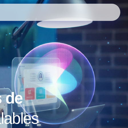
s de
alables