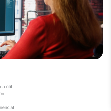
ma útil
ón
iencial