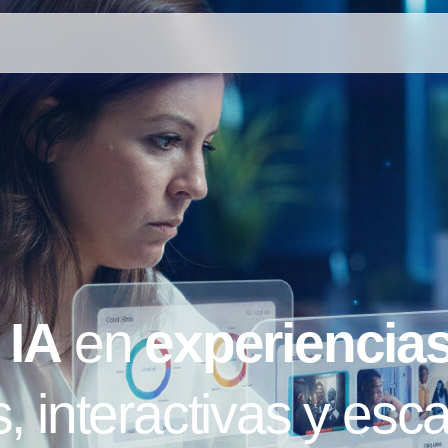
a
IA
en
experiencia
s, interactivas y esc