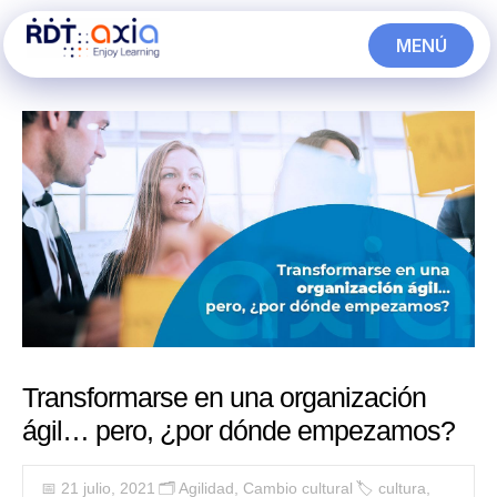
Ir
MENÚ
al
CERRAR
contenido
Transformarse en una organización
ágil… pero, ¿por dónde empezamos?
📅 21 julio, 2021
🗂️
Agilidad
,
Cambio cultural
🏷
cultura
,