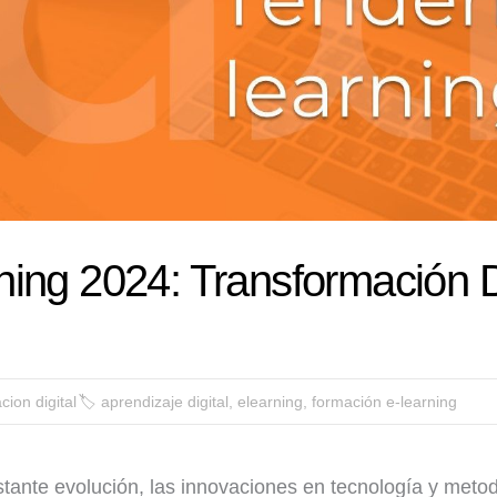
ning 2024: Transformación Di
ion digital
🏷
aprendizaje digital
,
elearning
,
formación e-learning
stante evolución, las innovaciones en tecnología y meto