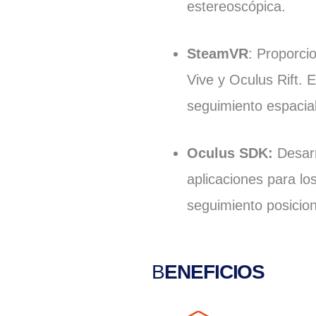
estereoscópica.
SteamVR
: Proporci
Vive y Oculus Rift. 
seguimiento espacial
Oculus SDK
:
Desar
aplicaciones para lo
seguimiento posicio
B
ENEFICIOS