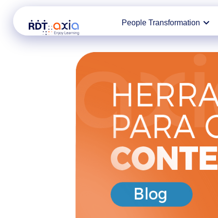
Ir
People Transformation
al
contenido