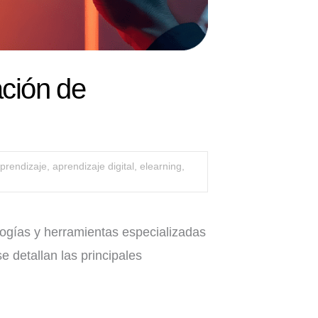
ación de
prendizaje
,
aprendizaje digital
,
elearning
,
ogías y herramientas especializadas
e detallan las principales