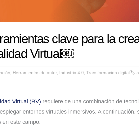
ramientas clave para la cre
lidad Virtual￼
ación
,
Herramientas de autor
,
Industria 4.0
,
Transformacion digital
🏷
a
idad Virtual (RV)
requiere de una combinación de tecnol
esplegar entornos virtuales inmersivos. A continuación, s
as en este campo: