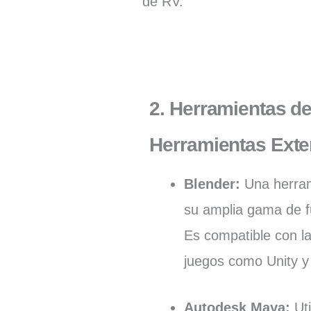
de RV.
2.
Herramientas d
Herramientas Exte
Blender
:
Una herram
su amplia gama de f
Es compatible con l
juegos como Unity y
Autodesk Maya
:
Ut