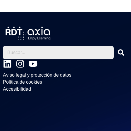
L
I
Y
i
n
o
Aviso legal y protección de datos
n
s
u
Política de cookies
k
t
t
Accesibilidad
e
a
u
d
g
b
i
r
e
n
a