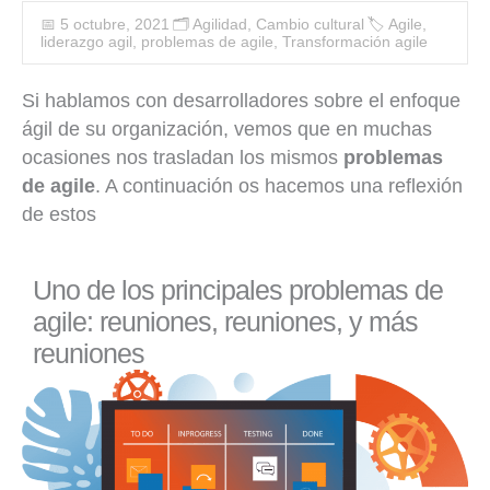
📅 5 octubre, 2021
🗂️
Agilidad
,
Cambio cultural
🏷
Agile
,
liderazgo agil
,
problemas de agile
,
Transformación agile
Si hablamos con desarrolladores sobre el enfoque
ágil de su organización, vemos que en muchas
ocasiones nos trasladan los mismos
problemas
de agile
. A continuación os hacemos una reflexión
de estos
Uno de los principales problemas de
agile: reuniones, reuniones, y más
reuniones