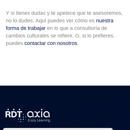
Y si tienes dudas y te apetece que te asesoremos,
no lo dudes. Aquí puedes ver cómo es
nuestra
forma de trabajar
en lo que a consultoría de
cambios culturales se refiere. O, si lo prefieres,
puedes
contactar con nosotros
.
←
Entrada anterior
Entrada siguiente
→