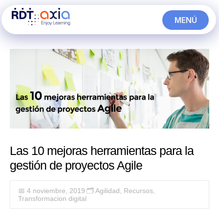
Ir
MENÚ
al
CERRAR
contenido
Las 10 mejoras herramientas para la
gestión de proyectos Agile
📅 4 noviembre, 2019
🗂️
Agilidad
,
Recursos
,
Transformacion digital