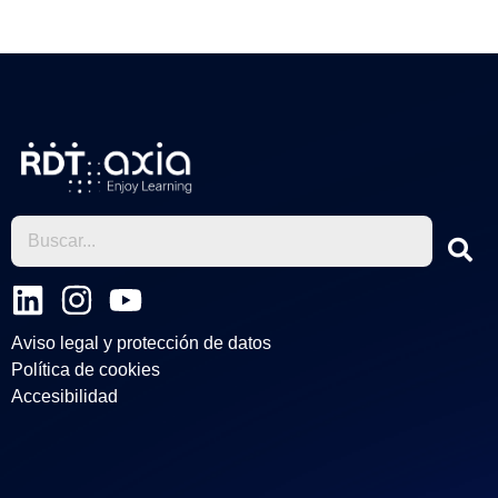
L
I
Y
i
n
o
Aviso legal y protección de datos
n
s
u
Política de cookies
k
t
t
Accesibilidad
e
a
u
d
g
b