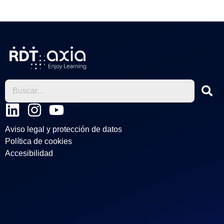
L
I
Y
i
n
o
Aviso legal y protección de datos
n
s
u
Política de cookies
k
t
t
Accesibilidad
e
a
u
d
g
b
i
r
e
n
a