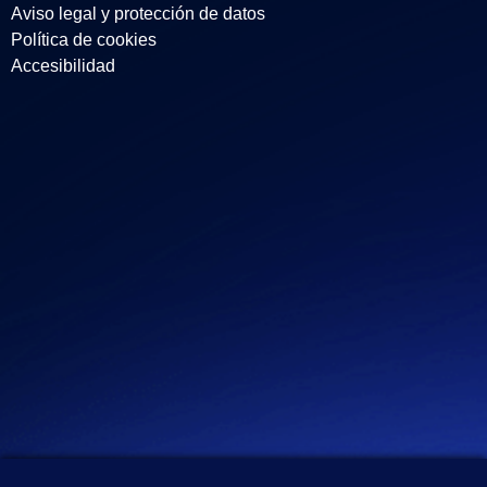
i
n
o
Aviso legal y protección de datos
n
s
u
Política de cookies
k
t
t
Accesibilidad
e
a
u
d
g
b
i
r
e
n
a
m