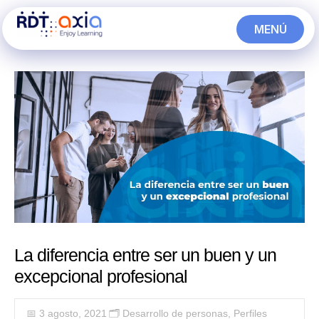
Ir
MENÚ
al
CERRAR
contenido
La diferencia entre ser un buen y un
excepcional profesional
📅 3 agosto, 2021
🗂️
Desarrollo de personas
,
Perfiles