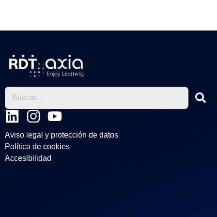
L
I
Y
i
n
o
Aviso legal y protección de datos
n
s
u
Política de cookies
k
t
t
Accesibilidad
e
a
u
d
g
b
i
r
e