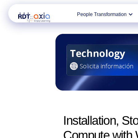
Ir
People Transformation
al
contenido
Installation, S
Compute with