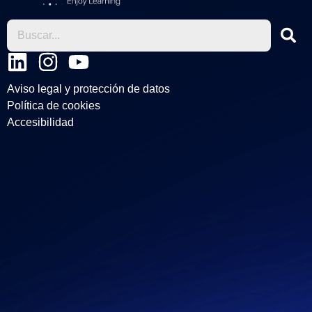
L
I
Y
i
n
o
Aviso legal y protección de datos
n
s
u
Política de cookies
k
t
t
Accesibilidad
e
a
u
d
g
b
i
r
e
n
a
m