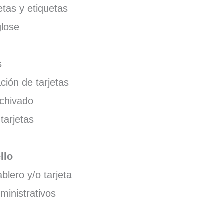
jetas y etiquetas
glose
s
ción de tarjetas
rchivado
tarjetas
llo
lero y/o tarjeta
ministrativos