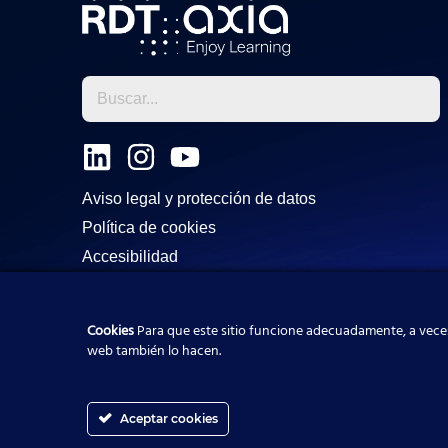
L
I
Y
i
n
o
Aviso legal y protección de datos
n
s
u
Política de cookies
k
t
t
Accesibilidad
e
a
u
d
g
b
i
r
e
Cookies
Para que este sitio funcione adecuadamente, a veces
web también lo hacen.
n
a
m
Aceptar cookies
ES