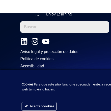
L
I
Y
i
n
o
Aviso legal y protección de datos
n
s
u
Política de cookies
k
t
t
Accesibilidad
e
a
u
d
g
b
i
r
e
Cookies
Para que este sitio funcione adecuadamente, a veces
web también lo hacen.
n
a
m
Aceptar cookies
ES