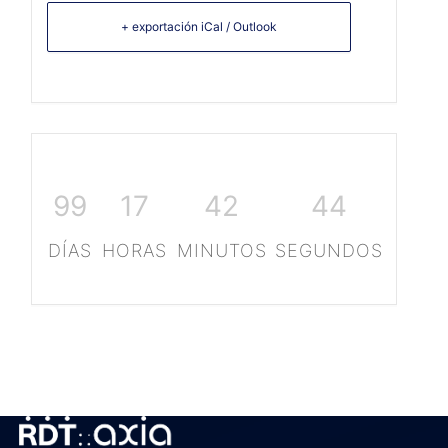
+ exportación iCal / Outlook
99
17
42
44
DÍAS
HORAS
MINUTOS
SEGUNDOS