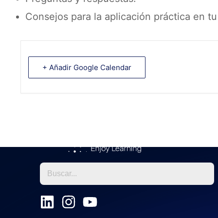
Consejos para la aplicación práctica en tu
+ Añadir Google Calendar
L
I
Y
i
n
o