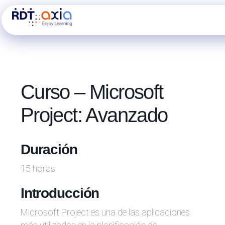
Ir
al
contenido
Curso – Microsoft
Project: Avanzado
Duración
15 horas
Introducción
Microsoft Project es una de las aplicaciones