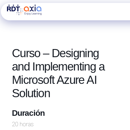
Ir
al
contenido
Curso – Designing
and Implementing a
Microsoft Azure AI
Solution
Duración
20 horas