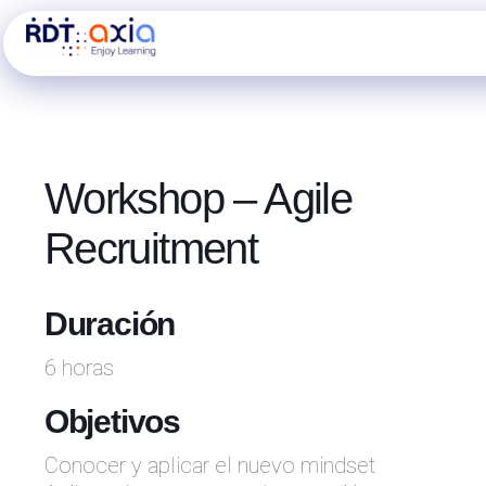
Ir
al
contenido
Workshop – Agile
Recruitment
Duración
6 horas
Objetivos
Conocer y aplicar el nuevo mindset