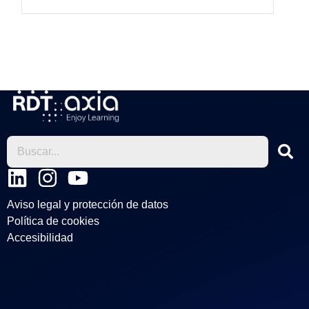
L
I
Y
i
n
o
Aviso legal y protección de datos
n
s
u
Política de cookies
k
t
t
Accesibilidad
e
a
u
d
g
b
i
r
e