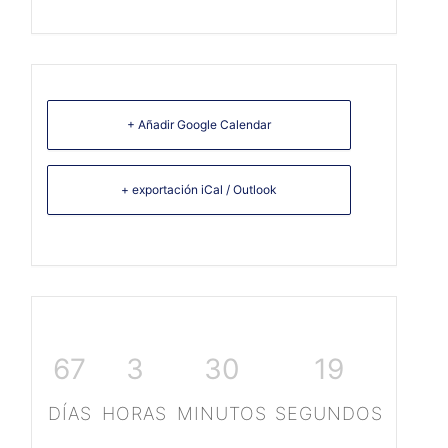
+ Añadir Google Calendar
+ exportación iCal / Outlook
67
3
30
18
DÍAS
HORAS
MINUTOS
SEGUNDOS