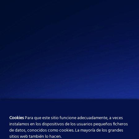
d
g
b
i
r
e
n
a
m
Cookies
Para que este sitio funcione adecuadamente, a veces
instalamos en los dispositivos de los usuarios pequeños ficheros
de datos, conocidos como cookies. La mayoría de los grandes
sitios web también lo hacen.