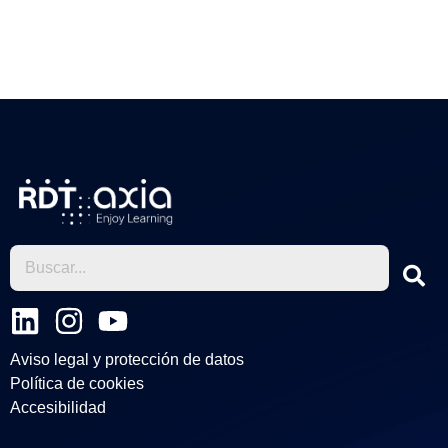
←
Entrada anterior
Entrada siguiente
→
L
I
Y
i
n
o
Aviso legal y protección de datos
n
s
u
Política de cookies
k
t
t
Accesibilidad
e
a
u