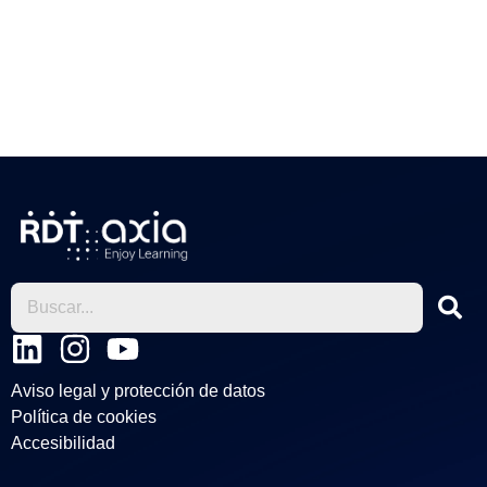
L
I
Y
i
n
o
Aviso legal y protección de datos
n
s
u
Política de cookies
k
t
t
Accesibilidad
e
a
u