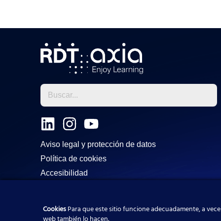
L
I
Y
i
n
o
Aviso legal y protección de datos
n
s
u
Política de cookies
k
t
t
Accesibilidad
e
a
u
d
g
b
i
r
e
Cookies
Para que este sitio funcione adecuadamente, a veces
web también lo hacen.