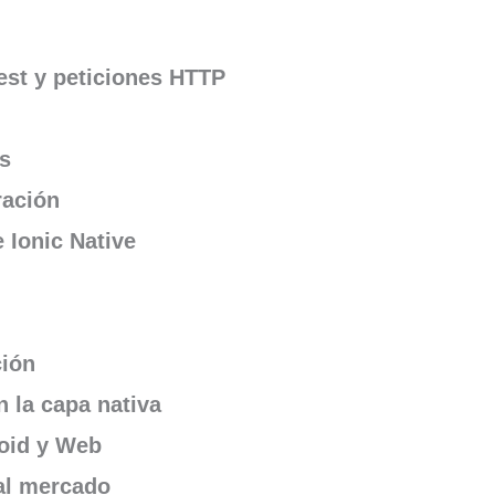
est y peticiones HTTP
as
ración
e Ionic Native
ción
 la capa nativa
oid y Web
al mercado