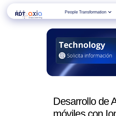
Ir
People Transformation
al
contenido
Desarrollo de 
móviles con Io