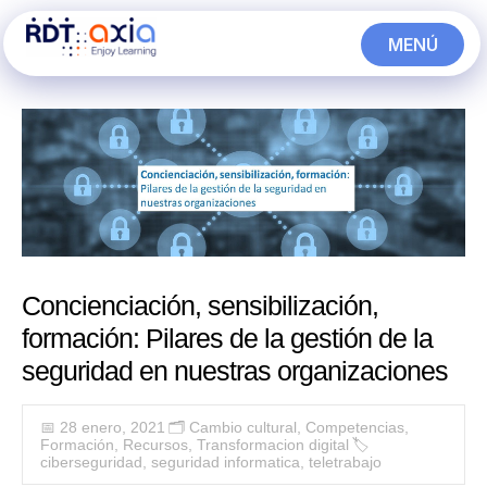
Ir
MENÚ
al
CERRAR
contenido
Concienciación, sensibilización,
formación: Pilares de la gestión de la
seguridad en nuestras organizaciones
📅 28 enero, 2021
🗂️
Cambio cultural
,
Competencias
,
Formación
,
Recursos
,
Transformacion digital
🏷
ciberseguridad
,
seguridad informatica
,
teletrabajo