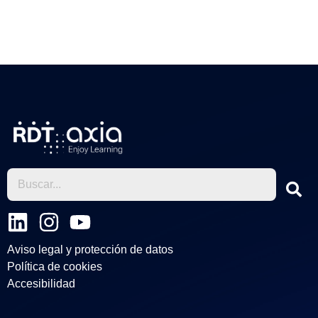
←
Entrada anterior
Entrada siguiente
→
L
I
Y
i
n
o
Aviso legal y protección de datos
n
s
u
Política de cookies
k
t
t
Accesibilidad
e
a
u