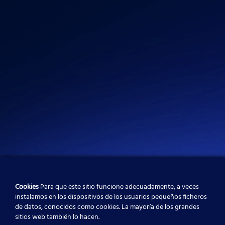
d
g
b
i
r
e
n
a
m
Cookies
Para que este sitio funcione adecuadamente, a veces
instalamos en los dispositivos de los usuarios pequeños ficheros
de datos, conocidos como cookies. La mayoría de los grandes
sitios web también lo hacen.