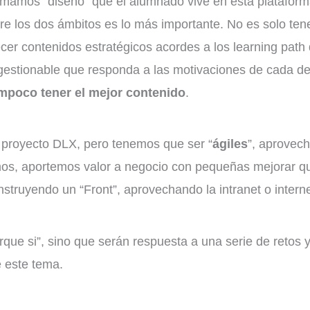
amamos “diseño” que el alumnado vive en esta plataforma
ntre los dos ámbitos es lo más importante. No es solo ten
cer contenidos estratégicos acordes a los learning path 
ogestionable que responda a las motivaciones de cada d
 tampoco tener el mejor contenido
.
proyecto DLX, pero tenemos que ser “
ágiles
”, aprovec
mos, aportemos valor a negocio con pequeñas mejorar
struyendo un “Front”, aprovechando la intranet o intern
que si”, sino que serán respuesta a una serie de retos 
 este tema.