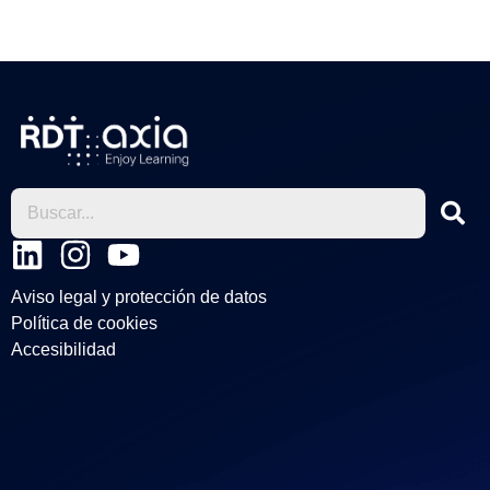
L
I
Y
i
n
o
Aviso legal y protección de datos
n
s
u
Política de cookies
k
t
t
Accesibilidad
e
a
u
d
g
b
i
r
e
n
a