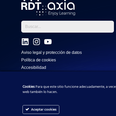
L
I
Y
i
n
o
Aviso legal y protección de datos
n
s
u
Política de cookies
k
t
t
Accesibilidad
e
a
u
d
g
b
i
r
e
Cookies
Para que este sitio funcione adecuadamente, a veces
web también lo hacen.
n
a
m
Aceptar cookies
ES