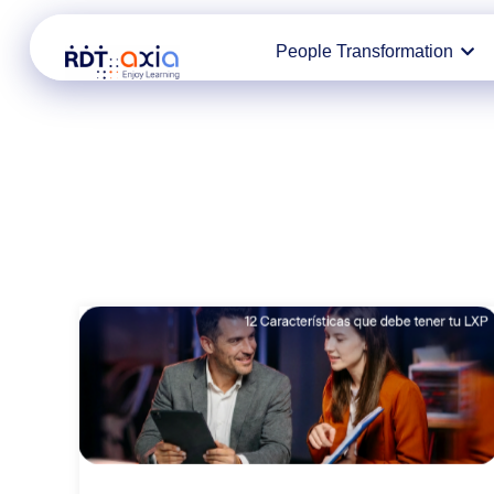
Ir
People Transformation
al
contenido